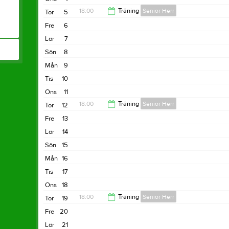
18:00
Träning
Senior Herr
Tor
5
Fre
6
20:00
Lör
7
Sön
8
Mån
9
Tis
10
Ons
11
18:00
Träning
Senior Herr
Tor
12
Fre
13
20:00
Lör
14
Sön
15
Mån
16
Tis
17
Ons
18
18:00
Träning
Senior Herr
Tor
19
Fre
20
20:00
Lör
21