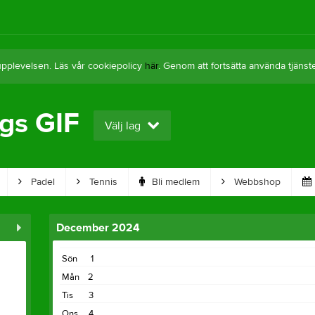
upplevelsen. Läs vår cookiepolicy
här
. Genom att fortsätta använda tjän
gs GIF
Välj lag
Padel
Tennis
Bli medlem
Webbshop
December 2024
Sön
1
Mån
2
Tis
3
Ons
4