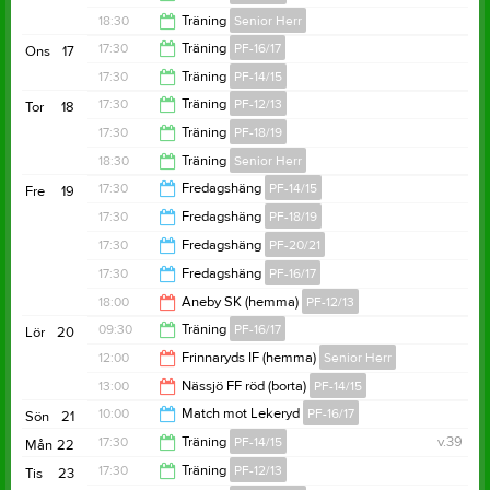
19:00
18:30
Träning
Senior Herr
19:00
17:30
Träning
PF-16/17
Ons
17
20:00
17:30
Träning
PF-14/15
18:30
17:30
Träning
PF-12/13
Tor
18
19:00
17:30
Träning
PF-18/19
19:00
18:30
Träning
Senior Herr
18:30
17:30
Fredagshäng
PF-14/15
Fre
19
20:00
17:30
Fredagshäng
PF-18/19
20:30
17:30
Fredagshäng
PF-20/21
20:30
17:30
Fredagshäng
PF-16/17
20:30
18:00
Aneby SK (hemma)
PF-12/13
20:30
09:30
Träning
PF-16/17
Lör
20
20:00
12:00
Frinnaryds IF (hemma)
Senior Herr
10:45
13:00
Nässjö FF röd (borta)
PF-14/15
14:00
10:00
Match mot Lekeryd
PF-16/17
Sön
21
15:00
17:30
Träning
PF-14/15
v.39
Mån
22
11:00
17:30
Träning
PF-12/13
Tis
23