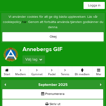
Logga in
Vi använder cookies för att ge dig bästa upplevelsen. Läs vår
cookiepolicy
här
. Genom att fortsätta använda tjänsten godkänner du
denna.
Okej
Annebergs GIF
Välj lag
Start
Medlem
Gymmet
Padel
Tennis
Bli medlem
Mer
September 2025
Prenumerera
Skriv ut