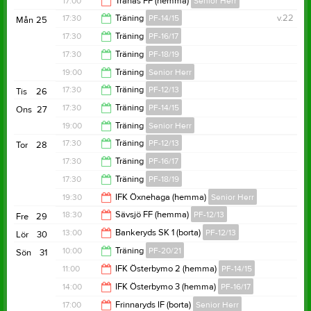
17:00
Tranås FF (hemma)
Senior Herr
18:00
17:30
Träning
PF-14/15
v.22
Mån
25
19:00
17:30
Träning
PF-16/17
19:00
17:30
Träning
PF-18/19
19:00
19:00
Träning
Senior Herr
18:30
17:30
Träning
PF-12/13
Tis
26
20:30
17:30
Träning
PF-14/15
Ons
27
19:00
19:00
Träning
Senior Herr
19:00
17:30
Träning
PF-12/13
Tor
28
20:30
17:30
Träning
PF-16/17
19:00
17:30
Träning
PF-18/19
18:30
19:30
IFK Öxnehaga (hemma)
Senior Herr
18:30
18:30
Sävsjö FF (hemma)
PF-12/13
Fre
29
21:30
13:00
Bankeryds SK 1 (borta)
PF-12/13
Lör
30
20:30
10:00
Träning
PF-20/21
Sön
31
15:00
11:00
IFK Österbymo 2 (hemma)
PF-14/15
11:00
14:00
IFK Österbymo 3 (hemma)
PF-16/17
13:00
17:00
Frinnaryds IF (borta)
Senior Herr