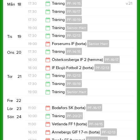
18:00
17:30
Träning
PF-14/15
v.21
Mån
18
19:00
17:30
Träning
PF-16/17
19:00
17:30
Träning
PF-18/19
19:00
19:00
Träning
Senior Herr
18:30
17:30
Träning
PF-12/13
Tis
19
20:30
19:00
Forserums IF (borta)
Senior Herr
19:00
17:30
Träning
PF-14/15
Ons
20
21:00
18:00
Österkorsberga IF 2 (hemma)
PF-16/17
19:00
18:00
IF Eksjö Fotboll 2 (borta)
PF-12/13
20:00
17:30
Träning
PF-12/13
Tor
21
20:00
17:30
Träning
PF-18/19
19:00
19:00
Träning
Senior Herr
18:30
Fre
22
20:30
11:00
Bodafors SK (borta)
PF-16/17
Lör
23
10:00
Träning
PF-20/21
Sön
24
13:00
11:00
Vetlanda FF 1 (borta)
PF-14/15
11:00
16:00
Annebergs GIF 1 7-m (borta)
PF-12/13
13:00