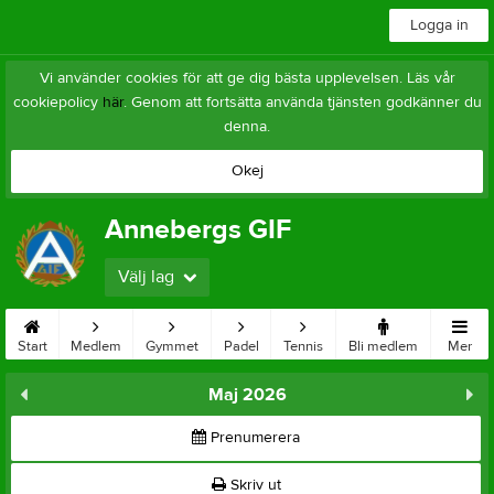
Logga in
Vi använder cookies för att ge dig bästa upplevelsen. Läs vår
cookiepolicy
här
. Genom att fortsätta använda tjänsten godkänner du
denna.
Okej
Annebergs GIF
Välj lag
Start
Medlem
Gymmet
Padel
Tennis
Bli medlem
Mer
Maj 2026
Prenumerera
Skriv ut