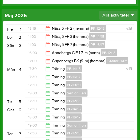
Maj 2026
Alla aktiviteter
18:15
Nässjö FF 2 (hemma)
PF-12/13
v.18
Fre
1
11:00
Nässjö FF 3 (hemma)
PF-14/15
Lör
2
20:15
11:00
Nässjö FF 7 (hemma)
PF-16/17
Sön
3
13:00
16:00
Annebergs GIF 1 7-m (borta)
PF-12/13
13:00
17:00
Gripenbergs BK (9-m) (hemma)
Senior Herr
18:00
17:30
Träning
PF-14/15
v.19
Mån
4
19:00
17:30
Träning
PF-16/17
19:00
17:30
Träning
PF-18/19
19:00
19:00
Träning
Senior Herr
18:30
17:30
Träning
PF-12/13
Tis
5
20:30
17:30
Träning
PF-14/15
Ons
6
19:00
18:00
Träning
PF-16/17
19:00
19:00
Träning
Senior Herr
19:00
17:30
Träning
PF-12/13
Tor
7